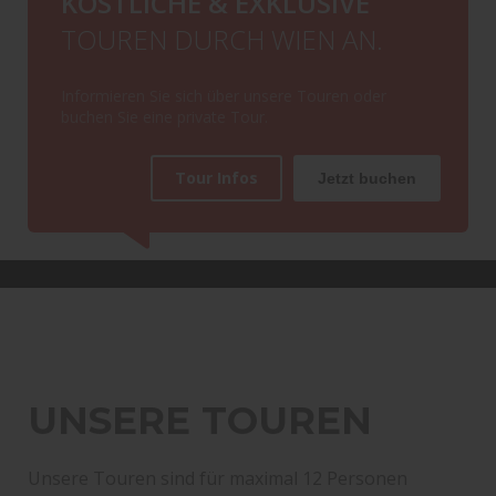
KÖSTLICHE & EXKLUSIVE
Private Touren
TOUREN DURCH WIEN AN.
Informieren Sie sich über unsere Touren oder
buchen Sie eine private Tour.
Tour Infos
Jetzt buchen
UNSERE TOUREN
Unsere Touren sind für maximal 12 Personen