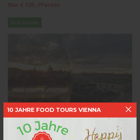
Nur € 135,-/Person
Jetzt buchen
HIER GEHTS WEITER!
10 JAHRE FOOD TOURS VIENNA
Gutscheine
Massgeschneiderte Events
Geheime Weinverkostung
Private Wein Tages Tour