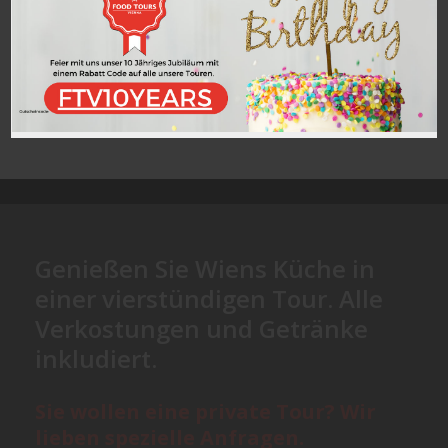
Jetzt anfragen
Genießen Sie Wiens Küche in
einer vierstündigen Tour. Alle
Verkostungen und Getränke
inkludiert.
Sie wollen eine private Tour? Wir
lieben spezielle Anfragen.