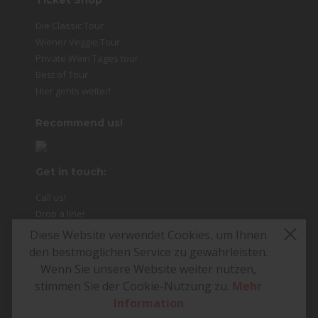
Ticket Shop
Die Classic Tour
Wiener Veggie Tour
Private Wein Tages tour
Best of Tour
Hier gehts weiter!
Recommend us!
Get in touch:
Call us!
Drop a line!
Diese Website verwendet Cookies, um Ihnen
den bestmöglichen Service zu gewährleisten.
Wenn Sie unsere Website weiter nutzen,
© 2026 Food Tours Vienna
stimmen Sie der Cookie-Nutzung zu.
Mehr
e.U. · All rights reserved. 2
Information